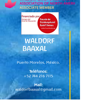
WALDORF
BAAXAL
Puerto Morelos, México.
Teléfonos
:
+52 744 216 7115
Mail:
waldorfbaaxal@gmail.com